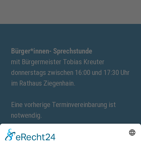
Bürger*innen- Sprechstunde
mit Bürgermeister Tobias Kreuter
donnerstags zwischen 16:00 und 17:30 Uhr
im Rathaus Ziegenhain.
Eine vorherige Terminvereinbarung ist
notwendig.