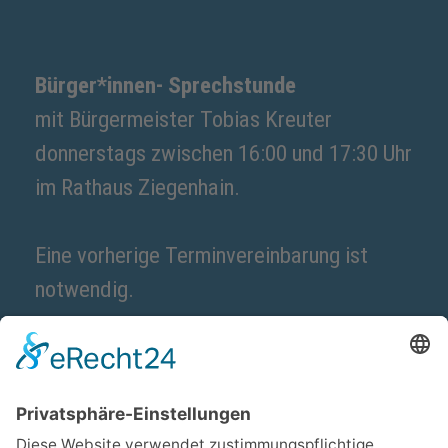
Bürger*innen- Sprechstunde
mit Bürgermeister Tobias Kreuter
donnerstags zwischen 16:00 und 17:30 Uhr
im Rathaus Ziegenhain.
Eine vorherige Terminvereinbarung ist
notwendig.