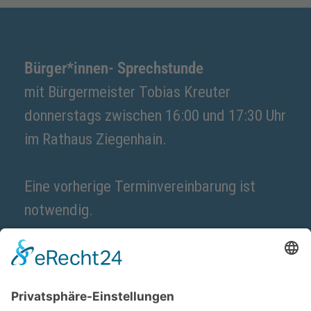
Bürger*innen- Sprechstunde
mit Bürgermeister Tobias Kreuter
donnerstags zwischen 16:00 und 17:30 Uhr
im Rathaus Ziegenhain.
Eine vorherige Terminvereinbarung ist
notwendig.