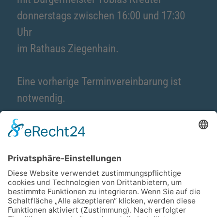
donnerstags zwischen 16:00 und 17:30
Uhr
im Rathaus Ziegenhain.
Eine vorherige Terminvereinbarung ist
notwendig.
Kontakt
Magistrat der Stadt Schwalmstadt