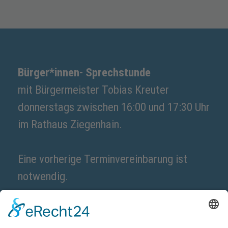
Bürger*innen- Sprechstunde
mit Bürgermeister Tobias Kreuter
donnerstags zwischen 16:00 und 17:30 Uhr
im Rathaus Ziegenhain.
Eine vorherige Terminvereinbarung ist
notwendig.