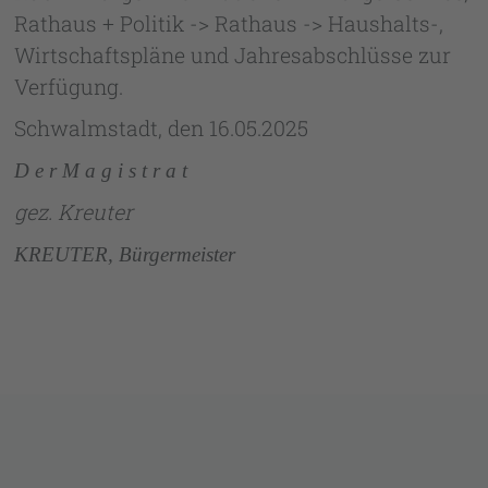
Rathaus + Politik -> Rathaus -> Haushalts-,
Wirtschaftspläne und Jahres­abschlüsse zur
Verfügung.
Schwalmstadt, den 16.05.2025
D e r M a g i s t r a t
g
ez. Kreuter
KREUTER, Bürgermeister