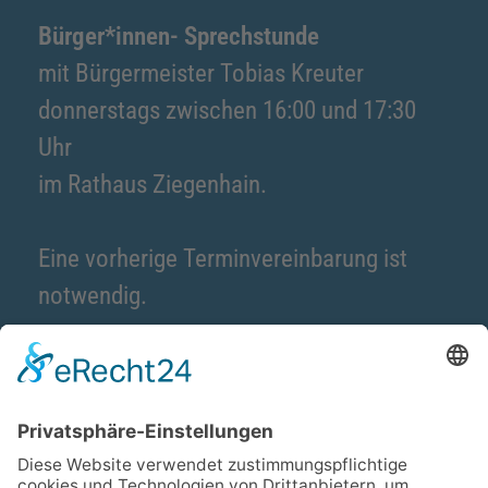
Bürger*innen- Sprechstunde
mit Bürgermeister Tobias Kreuter
donnerstags zwischen 16:00 und 17:30
Uhr
im Rathaus Ziegenhain.
Eine vorherige Terminvereinbarung ist
notwendig.
Kontakt