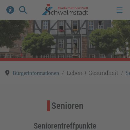
Werkzeuge zur Barrierefreiheit öffnen
Suche
Leben + Gesundheit
Bürgerinformationen
S
Senioren
Seniorentreffpunkte