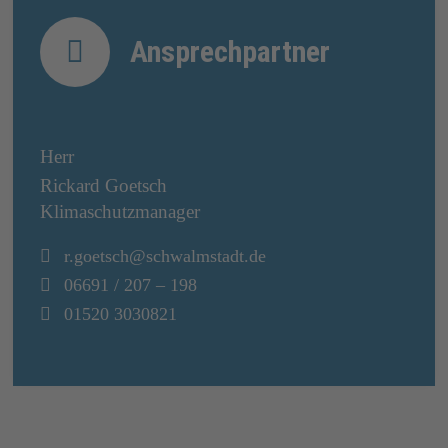
Ansprechpartner
Herr
Rickard
Goetsch
Klimaschutzmanager
Email:
r.goetsch@schwalmstadt.de
Telefon:
06691 / 207 – 198
Mobil:
01520 3030821