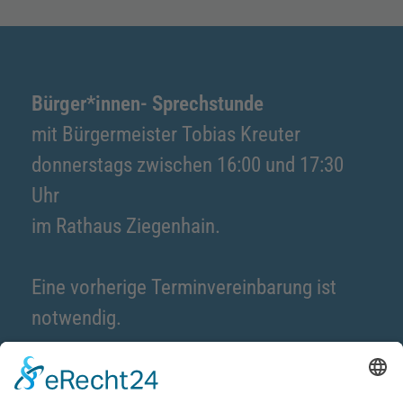
Bürger*innen- Sprechstunde
mit Bürgermeister Tobias Kreuter
donnerstags zwischen 16:00 und 17:30
Uhr
im Rathaus Ziegenhain.
Eine vorherige Terminvereinbarung ist
notwendig.