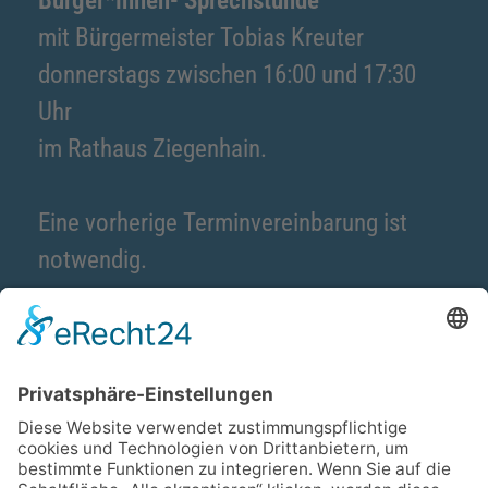
Bürger*innen- Sprechstunde
mit Bürgermeister Tobias Kreuter
donnerstags zwischen 16:00 und 17:30
Uhr
im Rathaus Ziegenhain.
Eine vorherige Terminvereinbarung ist
notwendig.
Kontakt