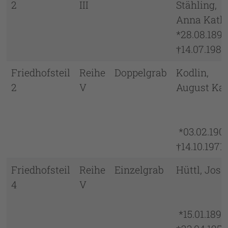
2
III
Stähling,
Anna Kat
*28.08.18
†14.07.1982
Friedhofsteil
Reihe
Doppelgrab
Kodlin,
2
V
August Ka
*03.02.19
†14.10.1971
Friedhofsteil
Reihe
Einzelgrab
Hüttl, Jos
4
V
*15.01.18