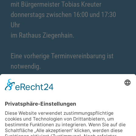
mit Bürgermeister Tobias Kreuter
donnerstags zwischen 16:00 und 17:30
Uhr
im Rathaus Ziegenhain.
Eine vorherige Terminvereinbarung ist
notwendig.
Kontakt
Magistrat der Stadt Schwalmstadt