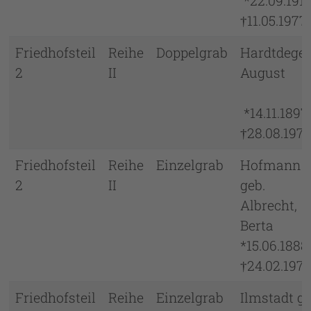
*22.09.19
†11.05.1977
Friedhofsteil
Reihe
Doppelgrab
Hardtdegen
2
II
Augus
*14.11.18
†28.08.197
Friedhofsteil
Reihe
Einzelgrab
Hofmann
2
II
geb.
Albrecht,
Bert
*15.06.18
†24.02.197
Friedhofsteil
Reihe
Einzelgrab
Ilmstadt ge