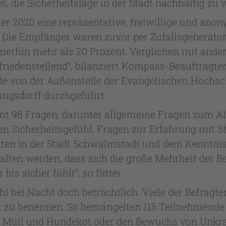
s, die Sicherheitslage in der Stadt nachhaltig zu 
er 2020 eine repräsentative, freiwillige und an
 Die Empfänger waren zuvor per Zufallsgenerator
mmerhin mehr als 20 Prozent. Verglichen mit an
iedenstellend“, bilanziert Kompass-Beauftragter u
e von der Außenstelle der Evangelischen Hochs
angsdorff durchgeführt.
mt 98 Fragen, darunter allgemeine Fragen zum Al
en Sicherheitsgefühl, Fragen zur Erfahrung mit S
ten in der Stadt Schwalmstadt und dem Kenntniss
halten werden, dass sich die große Mehrheit der B
is sicher fühlt“, so Ditter.
hl bei Nacht doch beträchtlich. Viele der Befragt
dt zu benennen. So bemängelten 115 Teilnehmende
 Müll und Hundekot oder den Bewuchs von Unkraut