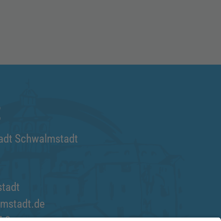
t
tadt Schwalmstadt
tadt
mstadt.de
7-0