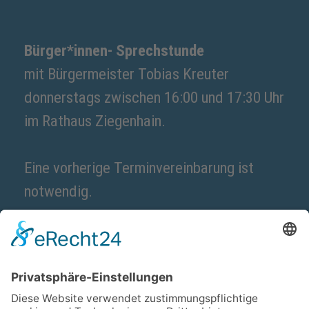
Bürger*innen- Sprechstunde
mit Bürgermeister Tobias Kreuter
donnerstags zwischen 16:00 und 17:30 Uhr
im Rathaus Ziegenhain.
Eine vorherige Terminvereinbarung ist
notwendig.