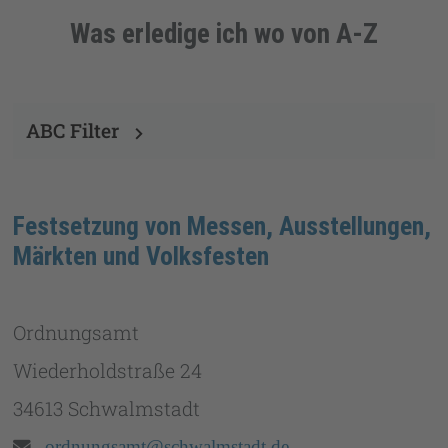
Was erledige ich wo von A-Z
ABC Filter
Festsetzung von Messen, Ausstellungen,
Märkten und Volksfesten
Ordnungsamt
Wiederholdstraße 24
34613 Schwalmstadt
Email:
ordnungsamt@schwalmstadt.de