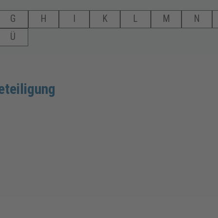
G
H
I
K
L
M
N
Ü
teiligung