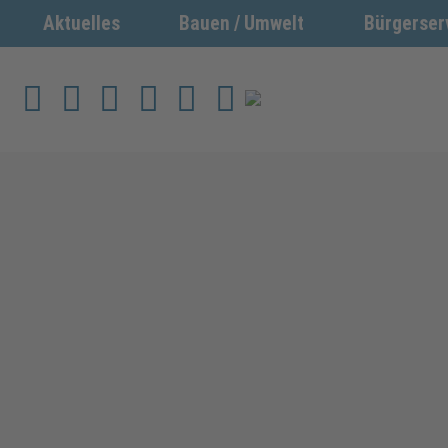
Aktuelles
Bauen / Umwelt
Bürgerser
Werkzeuge zur Barrierefreiheit öffnen
Home
Kontakt
Rathausöffnungszeiten
Citymap
Suchen