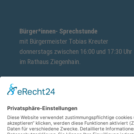
Bürger*innen- Sprechstunde
mit Bürgermeister Tobias Kreuter
donnerstags zwischen 16:00 und 17:30 Uhr
im Rathaus Ziegenhain.
Eine vorherige Terminvereinbarung ist notw