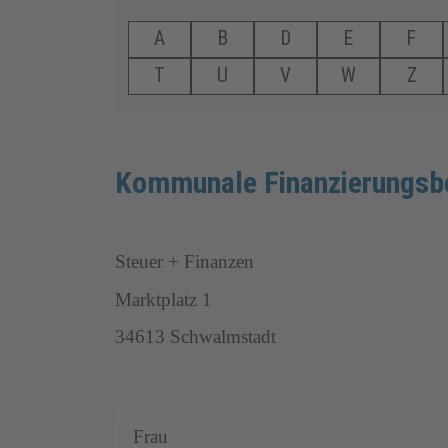
A
B
D
E
F
T
U
V
W
Z
Kommunale Finanzierungsbe
Steuer + Finanzen
Marktplatz 1
34613 Schwalmstadt
Frau