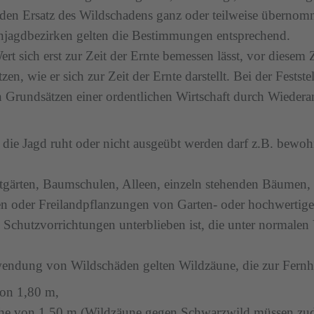
den Ersatz des Wildschadens ganz oder teilweise übernommen
enjagdbezirken gelten die Bestimmungen entsprechend.
t sich erst zur Zeit der Ernte bemessen lässt, vor diesem 
n, wie er sich zur Zeit der Ernte darstellt. Bei der Festst
 Grundsätzen einer ordentlichen Wirtschaft durch Wiedera
ie Jagd ruht oder nicht ausgeübt werden darf z.B. bewohn
gärten, Baumschulen, Alleen, einzeln stehenden Bäumen, F
 oder Freilandpflanzungen von Garten- oder hochwertig
n Schutzvorrichtungen unterblieben ist, die unter normal
wendung von Wildschäden gelten Wildzäune, die zur Fern
on 1,80 m,
öhe von 1,50 m (Wildzäune gegen Schwarzwild müssen z