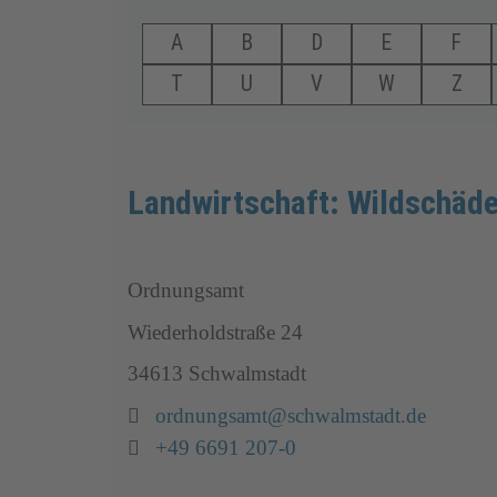
A
B
D
E
F
T
U
V
W
Z
Landwirtschaft: Wildschäd
Ordnungsamt
Wiederholdstraße 24
34613 Schwalmstadt
Email:
ordnungsamt@schwalmstadt.de
Telefon:
+49 6691 207-0