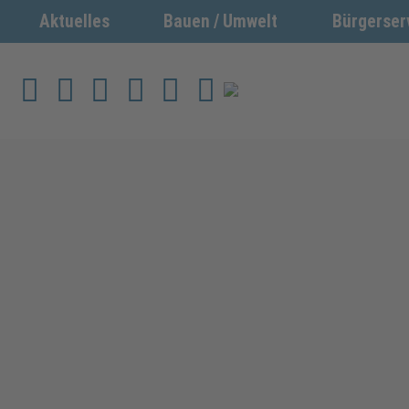
Aktuelles
Bauen / Umwelt
Bürgerser
Werkzeuge zur Barrierefreiheit öffnen
Home
Kontakt
Rathausöffnungszeiten
Citymap
Suchen