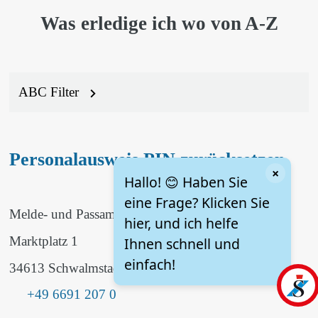
Was erledige ich wo von A-Z
ABC Filter
Personalausweis PIN zurücksetzen
×
Hallo! 😊 Haben Sie
eine Frage? Klicken Sie
Melde- und Passamt
hier, und ich helfe
Marktplatz 1
Ihnen schnell und
einfach!
34613 Schwalmstadt
Telefon:
+49 6691 207 0