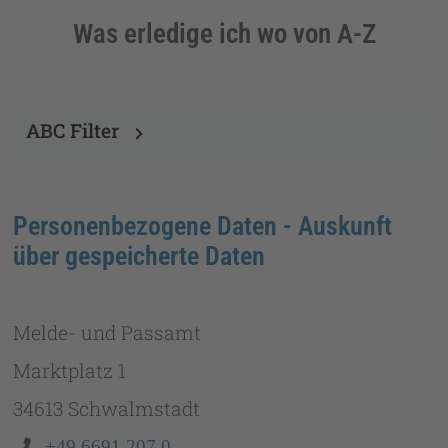
Was erledige ich wo von A-Z
ABC Filter
Personenbezogene Daten - Auskunft
über gespeicherte Daten
Melde- und Passamt
Marktplatz 1
34613 Schwalmstadt
Telefon:
+49 6691 207 0