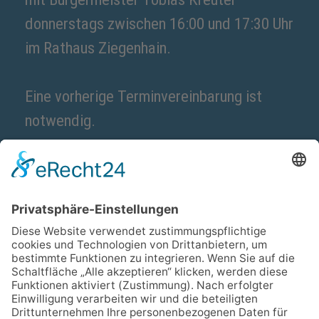
donnerstags zwischen 16:00 und 17:30 Uhr
im Rathaus Ziegenhain.
Eine vorherige Terminvereinbarung ist
notwendig.
Kontakt
Magistrat der Stadt Schwalmstadt