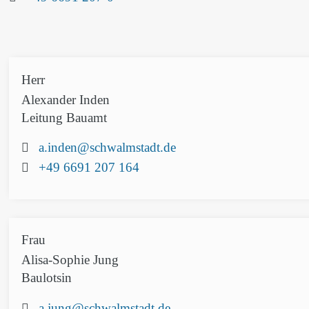
Herr
Alexander
Inden
Leitung Bauamt
Email:
a.inden@schwalmstadt.de
Telefon:
+49 6691 207 164
Frau
Alisa-Sophie
Jung
Baulotsin
Email:
a.jung@schwalmstadt.de