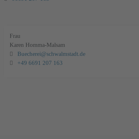
Frau
Karen
Homma-Malsam
Email:
Buecherei@schwalmstadt.de
Telefon:
+49 6691 207 163