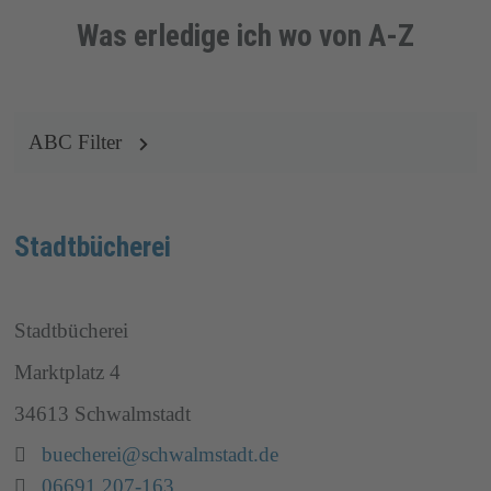
Was erledige ich wo von A-Z
ABC Filter
Stadtbücherei
Stadtbücherei
Marktplatz 4
34613 Schwalmstadt
Email:
buecherei@schwalmstadt.de
Telefon:
06691 207-163