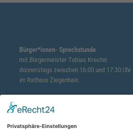
Bürger*innen- Sprechstunde
mit Bürgermeister Tobias Kreuter
donnerstags zwischen 16:00 und 17:30 Uhr
im Rathaus Ziegenhain.
Eine vorherige Terminvereinbarung ist notw