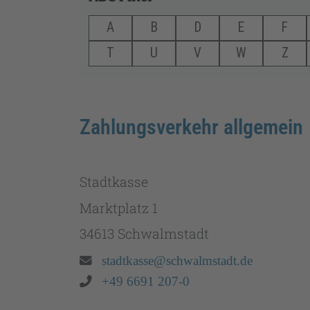
A
B
D
E
F
T
U
V
W
Z
Zahlungsverkehr allgemein
Stadtkasse
Marktplatz 1
34613 Schwalmstadt
Email:
stadtkasse@schwalmstadt.de
Telefon:
+49 6691 207-0