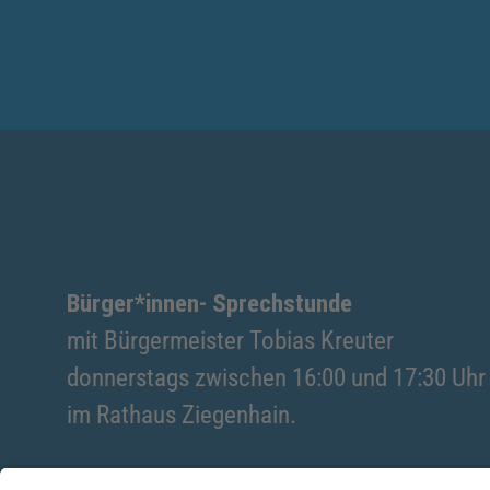
Bürger*innen- Sprechstunde
mit Bürgermeister Tobias Kreuter
donnerstags zwischen 16:00 und 17:30 Uhr
im Rathaus Ziegenhain.
Eine vorherige Terminvereinbarung ist not