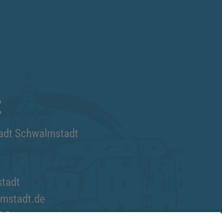
t
tadt Schwalmstadt
tadt
mstadt.de
7-0