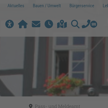
Aktuelles
Bauen / Umwelt
Bürgerservice
Le
Werkzeuge zur Barrierefreiheit öffnen
Home
Kontakt
Rathausöffnungszeiten
Citymap
Suchen
Pass- und Meldeamt