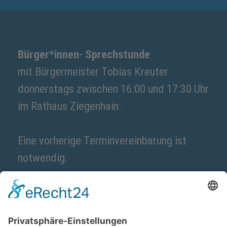
Bürger*innen- Sprechstunde
mit Bürgermeister Tobias Kreuter
donnerstags zwischen 16:00 und 17:30 Uhr
im Rathaus Ziegenhain.
Eine vorherige Terminvereinbarung ist
notwendig.